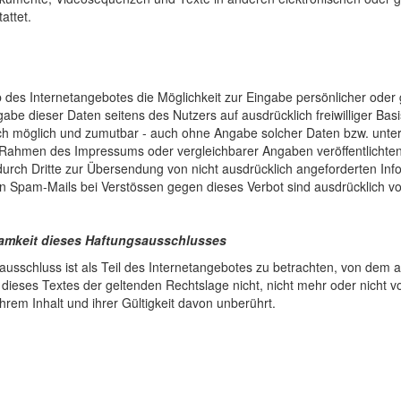
attet.
b des Internetangebotes die Möglichkeit zur Eingabe persönlicher oder
sgabe dieser Daten seitens des Nutzers auf ausdrücklich freiwilliger B
sch möglich und zumutbar - auch ohne Angabe solcher Daten bzw. unte
Rahmen des Impressums oder vergleichbarer Angaben veröffentlichten
rch Dritte zur Übersendung von nicht ausdrücklich angeforderten Infor
 Spam-Mails bei Verstössen gegen dieses Verbot sind ausdrücklich vo
samkeit dieses Haftungsausschlusses
usschluss ist als Teil des Internetangebotes zu betrachten, von dem a
ieses Textes der geltenden Rechtslage nicht, nicht mehr oder nicht vol
rem Inhalt und ihrer Gültigkeit davon unberührt.