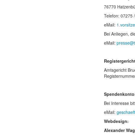
76770 Hatzenbü
Telefon: 07275 
eMail:
1.vorsitz
Bei Anliegen, di
eMail:
presse@t
Registergericht
Amtsgericht Bru
Registernummer
Spendenkonto
Bei Interesse bi
eMail:
geschaeft
Webdesign:
Alexander Wagn