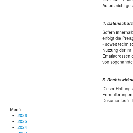
Autors nicht gest
4. Datenschutz
Sofern innerhal
erfolgt die Prei
- soweit techni
Nutzung der im 
Emailadressen du
von sogenannten
5. Rechtswirk
Dieser Haftungsa
Formulierungen d
Dokumentes in ih
Menü
2026
2025
2024