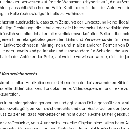
er indirekten Verweisen auf fremde Webseiten ("Hyperlinks"), die auße
htung ausschließlich in dem Fall in Kraft treten, in dem der Autor von
g im Falle rechtswidriger Inhalte zu verhindern.
t hiermit ausdrücklich, dass zum Zeitpunkt der Linksetzung keine illeg
ünftige Gestaltung, die Inhalte oder die Urheberschaft der verlinkten/ve
drücklich von allen Inhalten aller verlinkten/verknüpften Seiten, die nac
igenen Internetangebotes gesetzten Links und Verweise sowie für Frem
, Linkverzeichnissen, Mailinglisten und in allen anderen Formen von D
hafte oder unvollständige Inhalte und insbesondere für Schäden, die a
t allein der Anbieter der Seite, auf welche verwiesen wurde, nicht derjen
d Kennzeichenrecht
estrebt, in allen Publikationen die Urheberrechte der verwendeten Bil
erstellte Bilder, Grafiken, Tondokumente, Videosequenzen und Texte z
kzugreifen.
des Internetangebotes genannten und ggf. durch Dritte geschützten M
s jeweils gültigen Kennzeichenrechts und den Besitzrechten der jewe
hluss zu ziehen, dass Markenzeichen nicht durch Rechte Dritter geschütz
r veröffentlichte, vom Autor selbst erstellte Objekte bleibt allein beim
kumente, Videosequenzen und Texte in anderen elektronischen oder g