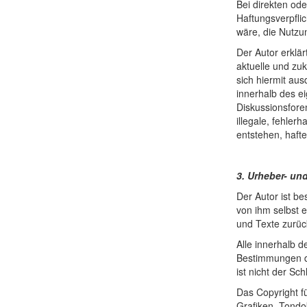
Bei direkten od
Haftungsverpflic
wäre, die Nutzun
Der Autor erklär
aktuelle und zuk
sich hiermit aus
innerhalb des e
Diskussionsforen
illegale, fehler
entstehen, hafte
3. Urheber- un
Der Autor ist b
von ihm selbst 
und Texte zurüc
Alle innerhalb 
Bestimmungen de
ist nicht der Sc
Das Copyright fü
Grafiken, Tondo