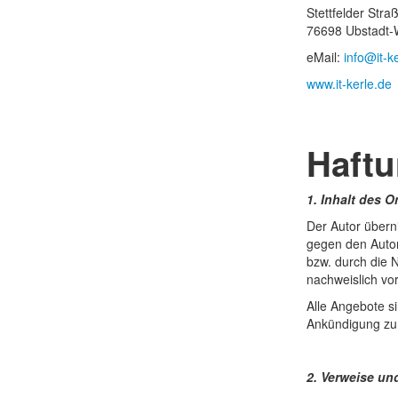
Stettfelder Stra
76698 Ubstadt-
eMail:
info@it-k
www.it-kerle.de
Haft
1. Inhalt des 
Der Autor überni
gegen den Autor
bzw. durch die N
nachweislich vor
Alle Angebote si
Ankündigung zu v
2. Verweise un