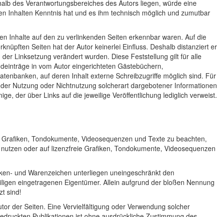
rhalb des Verantwortungsbereiches des Autors liegen, würde eine
 den Inhalten Kenntnis hat und es ihm technisch möglich und zumutbar
alen Inhalte auf den zu verlinkenden Seiten erkennbar waren. Auf die
rknüpften Seiten hat der Autor keinerlei Einfluss. Deshalb distanziert er
h der Linksetzung verändert wurden. Diese Feststellung gilt für alle
deinträge in vom Autor eingerichteten Gästebüchern,
atenbanken, auf deren Inhalt externe Schreibzugriffe möglich sind. Für
us der Nutzung oder Nichtnutzung solcherart dargebotener Informationen
ige, der über Links auf die jeweilige Veröffentlichung lediglich verweist.
der, Grafiken, Tondokumente, Videosequenzen und Texte zu beachten,
u nutzen oder auf lizenzfreie Grafiken, Tondokumente, Videosequenzen
arken- und Warenzeichen unterliegen uneingeschränkt den
iligen eingetragenen Eigentümer. Allein aufgrund der bloßen Nennung
t sind!
 Autor der Seiten. Eine Vervielfältigung oder Verwendung solcher
edruckten Publikationen ist ohne ausdrückliche Zustimmung des